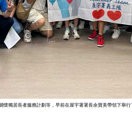
關懷獨居長者服務計劃等，早前在屋宇署署長余寶美帶領下舉行