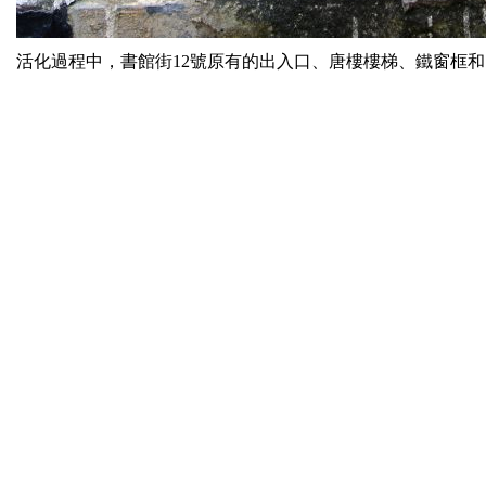
活化過程中，書館街12號原有的出入口、唐樓樓梯、鐵窗框