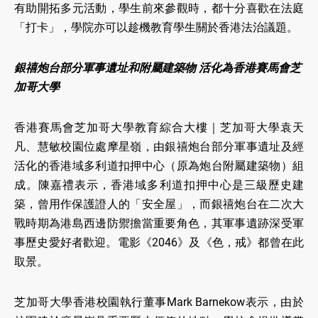
有助開拓多元活動，學生前來參觀時，都十分喜歡在法庭
「打卡」，學院亦可以趁機教育學生關於香港法治議題。
銀禧炮台部分軍事遺址和附屬建築物 活化為香港賽馬會芝
加哥大學
香港賽馬會芝加哥大學教育綜合大樓｜芝加哥大學袁天
凡、慧敏校園位處摩星嶺，由銀禧炮台部分軍事遺址及經
活化的香港域多利道扣押中心（原為炮台附屬建築物）組
成。陳嘉禮表示，香港域多利道扣押中心是三級歷史建
築，曾用作保護證人的「安全屋」，而銀禧炮台在二次大
戰時期為港島西邊防禦擔當重要角色，其軍事遺跡深受軍
事歷史愛好者歡迎。電影《2046》及《色，戒》都曾在此
取景。
芝加哥大學香港校園執行董事Mark Barnekow表示，由於