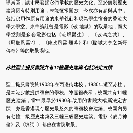
導賞團，讓市民發掘它們承載的歷史文化。至於個別歷史
建築因有特別用途，未能恆常開放，今次亦有參與其中，
包括仍用作原有用途的東華義莊和現為學生宿舍的香港大
學大學堂。東華義莊曾是電影《破‧地獄》的取景地，而大
學堂則是多套電影包括《流氓醫生》、《玻璃之城》、
《竊聽風雲2》、《廉政風雲 煙幕》和《賭城大亨之新哥
傳奇》等的取景場地。
赤柱聖士提反書院共有11幢歷史建築 包括法定古蹟
聖士提反書院於1903年在西邊街建校，1930年遷至赤柱，
是本港少數提供宿舍的學校。陳嘉禮表示，校園共有11幢
歷史建築，當中最早於1930年啟用的書院大樓屬法定古
蹟，亦是香港現存歷史最悠久的寄宿校舍建築。校園內另
有七幢二級歷史建築及三幢三級歷史建築。電影《歲月神
偷》及《填詞L》都曾在書院取景。