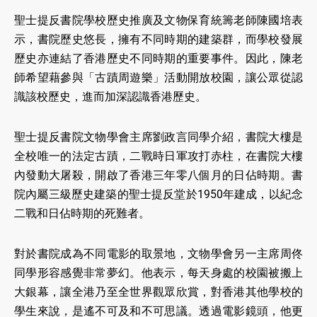
聖士提反書院學校歷史推廣及文物保育統籌老師陳國培表
示，書院歷史悠長，擁有不同時期的建築群，而學校發展
歷史亦連結了香港歷史不同時期的重要事件。因此，陳老
師希望藉參與「古蹟周遊樂」活動開放校園，讓公眾從認
識該校歷史，進而加深認識香港歷史。
聖士提反書院文物學會主席劉政言同學介紹，書院大樓是
全校唯一的法定古蹟，二戰時日軍攻打赤柱，在書院大樓
內發動大屠殺，開啟了香港三年零八個月的日佔時期。書
院內屬三級歷史建築的聖士提反堂於1950年建成，以紀念
二戰和日佔時期的死難者。
對於書院成為不同電影的取景地，文物學會另一主席周佟
同學形容感覺非常夢幻。他表示，每天身處的校園被搬上
大銀幕，讓全港乃至全世界觀眾欣賞，對香港其他學校的
學生來說，是遙不可及和不可思議。透過電影鏡頭，他更