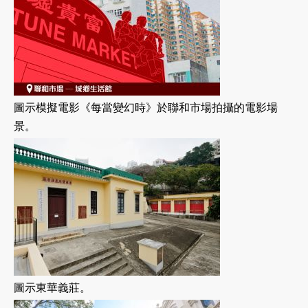
圖示模擬電影《每當變幻時》於聯和市場拍攝的電影場
景。
圖示東華義莊。