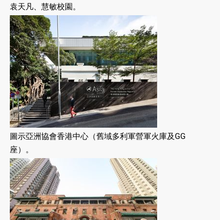
袁天凡、慧敏校園。
圖示亞洲協會香港中心（舊域多利軍營軍火庫及GG
座）。