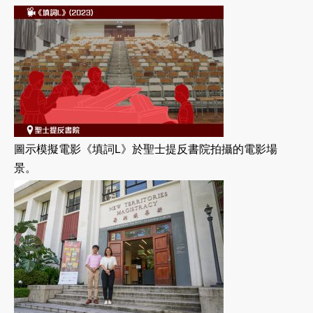
圖示模擬電影《填詞L》於聖士提反書院拍攝的電影場
景。