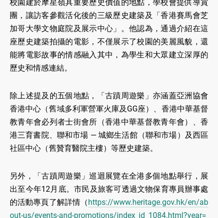
校園建於摩星嶺具重要歷史價值的地點，學校會提供導賞
團，讓訪客參觀活化後的三級歷史建築及「香港賽馬會芝
加哥大學文物庭院及展示中心」。他認為，通過介紹在這
座歷史建築拍攝的電影，不僅展示了校園的美麗風貌，還
能將電影故事的情感融入其中，為學生和大眾建立深厚的
歷史和情感連結。
除上述提及的五個地點，「古蹟周遊樂」亦涵蓋亞洲協會
香港中心（舊域多利軍營軍火庫及GG座）、香港中華基督
教青年會必列者士街會所（香港中華基督教青年會）、香
港三育書院、聯和市場 — 城鄉生活館（聯和市場）及西區
社區中心（舊贊育醫院主樓）等歷史建築。
另外，「古蹟周遊樂」巡迴展覽在全港多個地點舉行，展
出至今年12月底。市民及旅客可透過文物保育專員辦事處
的活動專頁了解詳情（
https://www.heritage.gov.hk/en/ab
out-us/events-and-promotions/index_id_1084.html?year=